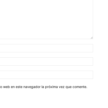
Nombre:
Correo
electróni
Sitio
web:
itio web en este navegador la próxima vez que comente.