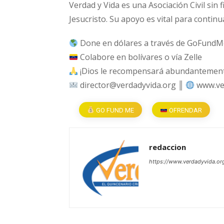
Verdad y Vida es una Asociación Civil sin 
Jesucristo. Su apoyo es vital para continu
Done en dólares a través de GoFundM
Colabore en bolívares o vía Zelle
¡Dios le recompensará abundantemente
director@verdadyvida.org ║
www.ve
GO FUND ME
OFRENDAR
redaccion
https://www.verdadyvida.or