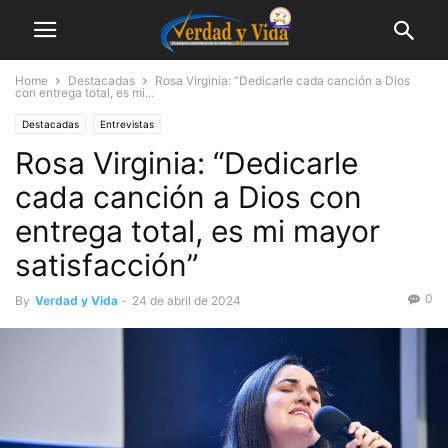
Home
Destacadas
Rosa Virginia: “Dedicarle cada canción a Dios
con entrega total, es mi...
Destacadas
Entrevistas
Rosa Virginia: “Dedicarle
cada canción a Dios con
entrega total, es mi mayor
satisfacción”
0
By
Verdad y Vida
-
24 de abril de 2024