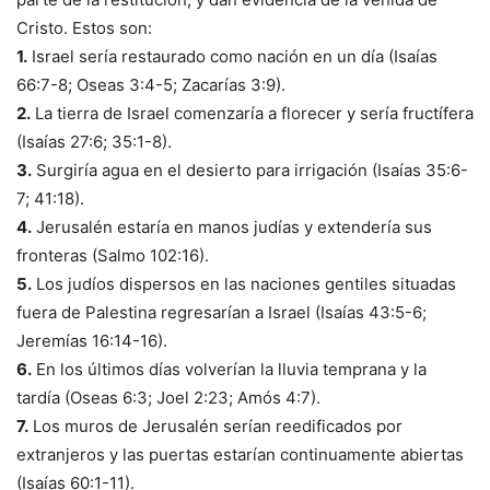
Cristo. Estos son:
1.
Israel sería restaurado como nación en un día (Isaías
66:7-8; Oseas 3:4-5; Zacarías 3:9).
2.
La tierra de Israel comenzaría a florecer y sería fructífera
(Isaías 27:6; 35:1-8).
3.
Surgiría agua en el desierto para irrigación (Isaías 35:6-
7; 41:18).
4.
Jerusalén estaría en manos judías y extendería sus
fronteras (Salmo 102:16).
5.
Los judíos dispersos en las naciones gentiles situadas
fuera de Palestina regresarían a Israel (Isaías 43:5-6;
Jeremías 16:14-16).
6.
En los últimos días volverían la lluvia temprana y la
tardía (Oseas 6:3; Joel 2:23; Amós 4:7).
7.
Los muros de Jerusalén serían reedificados por
extranjeros y las puertas estarían continuamente abiertas
(Isaías 60:1-11).