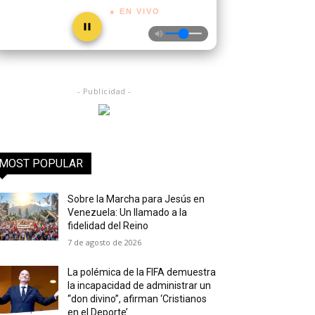
● EN VIVO
- Publicidad -
MOST POPULAR
Sobre la Marcha para Jesús en
Venezuela: Un llamado a la
fidelidad del Reino
7 de agosto de 2026
La polémica de la FIFA demuestra
la incapacidad de administrar un
“don divino”, afirman ‘Cristianos
en el Deporte’