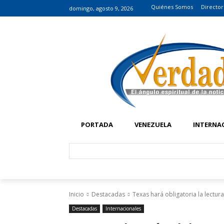
Quiénes Somos
Director
domingo, agosto 9, 2026
PORTADA
VENEZUELA
INTERNA
Inicio
Destacadas
Texas hará obligatoria la lectur
Destacadas
Internacionales