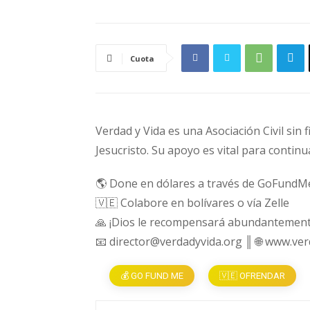
Cuota
Verdad y Vida es una Asociación Civil sin 
Jesucristo. Su apoyo es vital para continu
🌎 Done en dólares a través de GoFundM
🇻🇪 Colabore en bolívares o vía Zelle
🙏 ¡Dios le recompensará abundantement
📧 director@verdadyvida.org ║ 🌐 www.ve
💰 GO FUND ME
🇻🇪 OFRENDAR