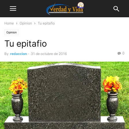
Home
Opinion
Tu epitafio
Opinion
Tu epitafio
0
By
redaccion
-
31 de octubre de 2016