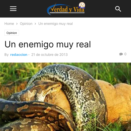
Home
Opinion
Un enemigo muy real
Opinion
Un enemigo muy real
0
By
redaccion
-
21 de octubre de 2013