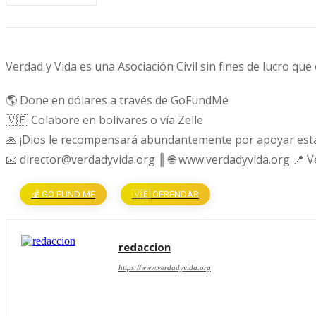
Verdad y Vida es una Asociación Civil sin fines de lucro que
🌎 Done en dólares a través de GoFundMe
🇻🇪 Colabore en bolívares o vía Zelle
🙏 ¡Dios le recompensará abundantemente por apoyar esta
📧 director@verdadyvida.org ║ 🌐 www.verdadyvida.org 📍 
💰 GO FUND ME
🇻🇪 OFRENDAR
redaccion
https://www.verdadyvida.org