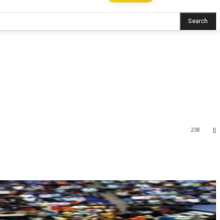
Search
238
0