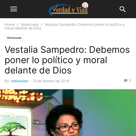
Home
Venezuela
Vestalia Sampedro: Debemos poner lo político y
moral delante de Dios
Venezuela
Vestalia Sampedro: Debemos
poner lo político y moral
delante de Dios
0
By
redaccion
-
15 de febrero de 2016