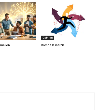
Opinion
gmalión
Rompe la inercia