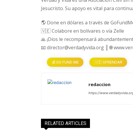
Verdad y Vida es una Asociación Civil sin 
Jesucristo. Su apoyo es vital para continu
🌎 Done en dólares a través de GoFundM
🇻🇪 Colabore en bolívares o vía Zelle
🙏 ¡Dios le recompensará abundantement
📧 director@verdadyvida.org ║ 🌐 www.ve
💰 GO FUND ME
🇻🇪 OFRENDAR
redaccion
https://www.verdadyvida.or
RELATED ARTICLES