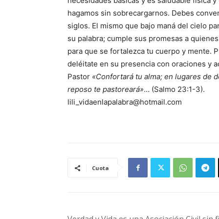
necesidades básicas y es saludable física 
hagamos sin sobrecargarnos. Debes convenc
siglos. El mismo que bajo maná del cielo para 
su palabra; cumple sus promesas a quienes 
para que se fortalezca tu cuerpo y mente. Pl
deléitate en su presencia con oraciones y 
Pastor
«Confortará tu alma; en lugares de d
reposo te pastoreará»
… (Salmo 23:1-3).
lili_vidaenlapalabra@hotmail.com
Cuota