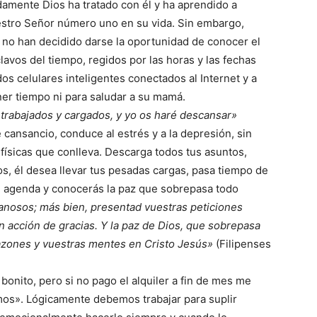
amente Dios ha tratado con él y ha aprendido a
uestro Señor número uno en su vida. Sin embargo,
o han decidido darse la oportunidad de conocer el
lavos del tiempo, regidos por las horas y las fechas
os celulares inteligentes conectados al Internet y a
ner tiempo ni para saludar a su mamá.
 trabajados y cargados, y yo os haré descansar»
 cansancio, conduce al estrés y a la depresión, sin
ísicas que conlleva. Descarga todos tus asuntos,
s, él desea llevar tus pesadas cargas, pasa tiempo de
 tu agenda y conocerás la paz que sobrepasa todo
fanosos; más bien, presentad vuestras peticiones
n acción de gracias. Y la paz de Dios, que sobrepasa
azones y vuestras mentes en Cristo Jesús»
(Filipenses
onito, pero si no pago el alquiler a fin de mes me
os». Lógicamente debemos trabajar para suplir