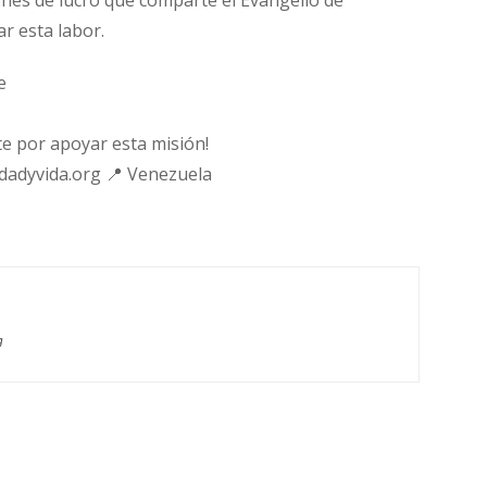
fines de lucro que comparte el Evangelio de
ar esta labor.
e
e por apoyar esta misión!
rdadyvida.org 📍 Venezuela
g