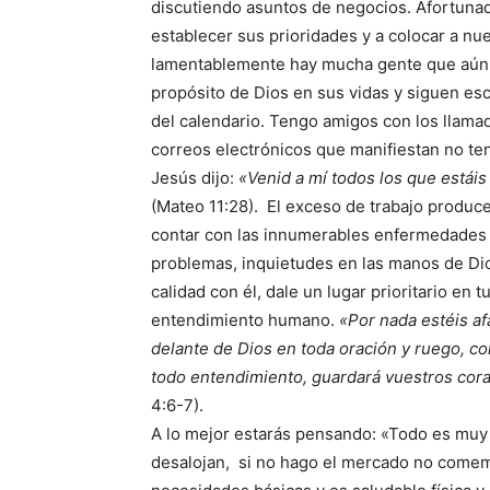
discutiendo asuntos de negocios. Afortunad
establecer sus prioridades y a colocar a n
lamentablemente hay mucha gente que aún n
propósito de Dios en sus vidas y siguen esc
del calendario. Tengo amigos con los llamad
correos electrónicos que manifiestan no te
Jesús dijo:
«Venid a mí todos los que estáis
(Mateo 11:28). El exceso de trabajo produce
contar con las innumerables enfermedades f
problemas, inquietudes en las manos de Dio
calidad con él, dale un lugar prioritario en
entendimiento humano.
«Por nada estéis a
delante de Dios en toda oración y ruego, co
todo entendimiento, guardará vuestros cor
4:6-7).
A lo mejor estarás pensando: «Todo es muy b
desalojan, si no hago el mercado no comem