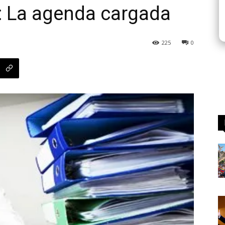
a: La agenda cargada
225
0