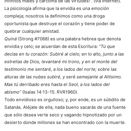
infinitos males y carcoma de las virtudes!”. (vía Internet).
La psicología afirma que la envidia es una emoción
compleja; nosotros la definimos como una droga
oportunista que destruye el corazón y tiene poder de
quebrar cualquier amistad.
Quiná
(Strong #7068) es una palabra hebrea que denota
envidia y celo; se acuerdan de esta Escritura:
“Tú que
decías en tu corazón: Subiré al cielo; en lo alto, junto a las
estrellas de Dios, levantaré mi trono, y en el monte del
testimonio me sentaré, a los lados del norte; sobre las
alturas de las nubes subiré, y seré semejante al Altísimo.
Mas tú derribado eres hasta el Seol, a los lados del
abismo”
(Isaías 14:13-15. RVR1960).
Todo envidioso es orgulloso; y, por ende, es un súbdito de
Satanás. Aléjate de ella, nada bueno sacarás de una fuente
que sólo desea verte seco y vagando hipnotizado por un
desierto donde millones se han encontrado con la muerte.