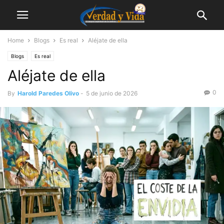
Home
Blogs
Es real
Aléjate de ella
Blogs
Es real
Aléjate de ella
0
By
Harold Paredes Olivo
-
5 de junio de 2026