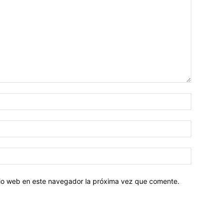
Nombre:
Correo
electróni
Sitio
web:
itio web en este navegador la próxima vez que comente.