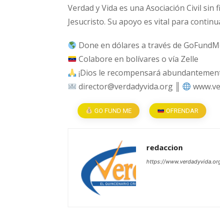
Verdad y Vida es una Asociación Civil sin 
Jesucristo. Su apoyo es vital para continu
Done en dólares a través de GoFundM
Colabore en bolívares o vía Zelle
¡Dios le recompensará abundantemente
director@verdadyvida.org ║
www.ve
GO FUND ME
OFRENDAR
redaccion
https://www.verdadyvida.or