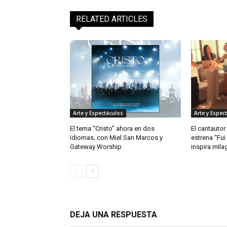
RELATED ARTICLES
Arte y Espectáculos
Arte y Espec
El tema “Cristo” ahora en dos
El cantautor
idiomas, con Miel San Marcos y
estrena “Fui
Gateway Worship
inspira mila
DEJA UNA RESPUESTA