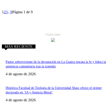
1
2
3
...
9
Página 1 de 9
- Publicidad -
MÁS RECIENTE
Pastor sobreviviente de la devastación en La Guaira rescata la fe y lidera la
asistencia comunitaria tras la tragedia
4 de agosto de 2026
Histórica Facultad de Teología de la Universidad Shaw ofrece el primer
doctorado en ‘IA y Agencia Moral’
4 de agosto de 2026