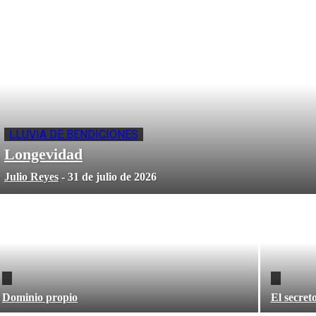
LLUVIA DE BENDICIONES
Longevidad
Julio Reyes
-
31 de julio de 2026
Dominio propio
El secret