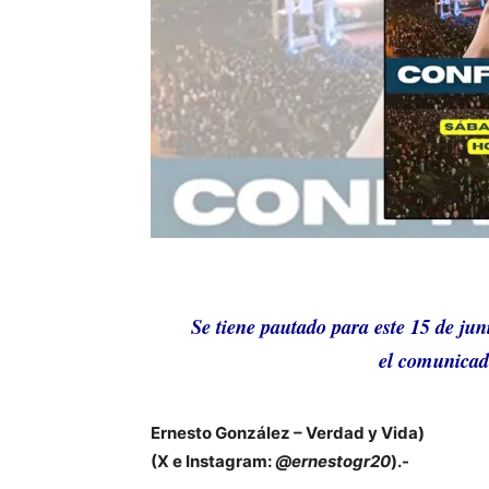
Se tiene pautado para este 15 de ju
el comunicado
Ernesto González – Verdad y Vida)
(X e Instagram:
@ernestogr20
).-