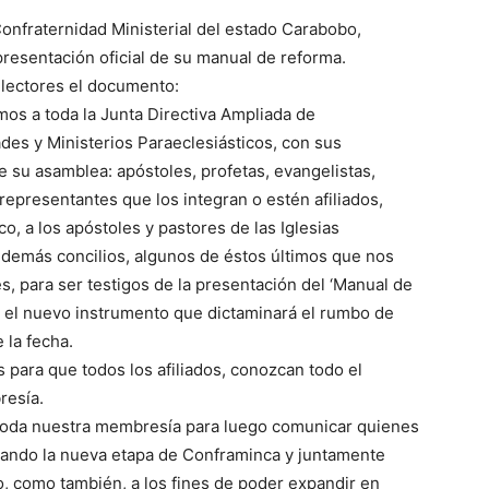
nfraternidad Ministerial del estado Carabobo,
presentación oficial de su manual de reforma.
 lectores el documento:
os a toda la Junta Directiva Ampliada de
des y Ministerios Paraeclesiásticos, con sus
 su asamblea: apóstoles, profetas, evangelistas,
epresentantes que los integran o estén afiliados,
, a los apóstoles y pastores de las Iglesias
demás concilios, algunos de éstos últimos que nos
s, para ser testigos de la presentación del ‘Manual de
e el nuevo instrumento que dictaminará el rumbo de
e la fecha.
 para que todos los afiliados, conozcan todo el
resía.
e toda nuestra membresía para luego comunicar quienes
rando la nueva etapa de Conframinca y juntamente
do, como también, a los fines de poder expandir en