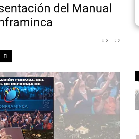
sentación del Manual
nframinca
5
0