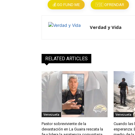
💰 GO FUND ME
🇻🇪 OFRENDAR
Verdad y Vida
RELATED ARTICLES
Venezuela
Venezuela
Pastor sobreviviente de la
Cuando las l
devastación en La Guaira rescata la
esperanza: 
fe y lidera la asistencia comunitaria
medio de la