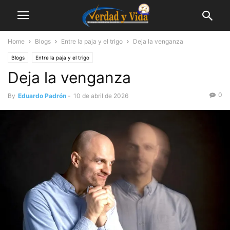
Home
Blogs
Entre la paja y el trigo
Deja la venganza
Blogs
Entre la paja y el trigo
Deja la venganza
0
By
Eduardo Padrón
-
10 de abril de 2026