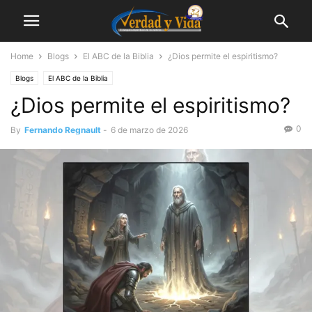
Home
Blogs
El ABC de la Biblia
¿Dios permite el espiritismo?
Blogs
El ABC de la Biblia
¿Dios permite el espiritismo?
0
By
Fernando Regnault
-
6 de marzo de 2026