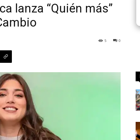
ca lanza “Quién más”
 Cambio
5
0