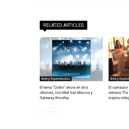
RELATED ARTICLES
Arte y Espectáculos
Arte y Espec
El tema “Cristo” ahora en dos
El cantautor
idiomas, con Miel San Marcos y
estrena “Fui
Gateway Worship
inspira mila