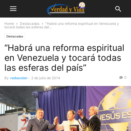
Home
Destacadas
“Habrá una reforma espiritual en Venezuela y
tocará todas las esferas del...
Destacadas
“Habrá una reforma espiritual
en Venezuela y tocará todas
las esferas del país”
0
By
redaccion
-
2 de julio de 2014