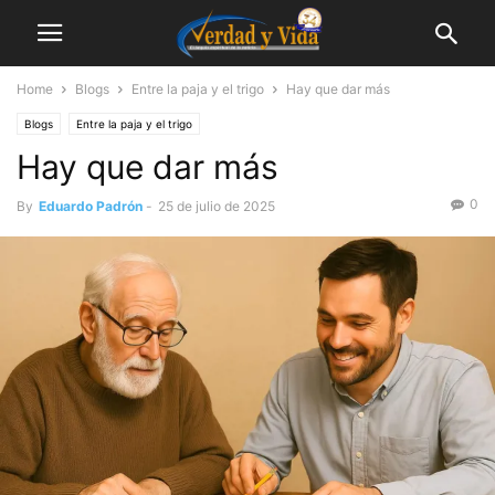
Home
Blogs
Entre la paja y el trigo
Hay que dar más
Blogs
Entre la paja y el trigo
Hay que dar más
0
By
Eduardo Padrón
-
25 de julio de 2025