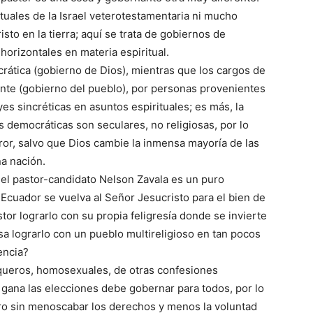
tuales de la Israel veterotestamentaria ni mucho
sto en la tierra; aquí se trata de gobiernos de
orizontales en materia espiritual.
crática (gobierno de Dios), mientras que los cargos de
nte (gobierno del pueblo), por personas provenientes
es sincréticas en asuntos espirituales; es más, la
s democráticas son seculares, no religiosas, por lo
ror, salvo que Dios cambie la inmensa mayoría de las
a nación.
l pastor-candidato Nelson Zavala es un puro
Ecuador se vuelva al Señor Jesucristo para el bien de
astor lograrlo con su propia feligresía donde se invierte
a lograrlo con un pueblo multireligioso en tan pocos
encia?
oqueros, homosexuales, de otras confesiones
z gana las elecciones debe gobernar para todos, por lo
ro sin menoscabar los derechos y menos la voluntad