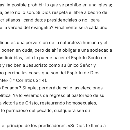
si imposible prohibir lo que se prohíbe en una iglesia;
a, pero no lo son. Si Dios respeta el libre albedrío de
cristianos -candidatos presidenciales o no- para
de la verdad del evangelio? Finalmente será cada uno
lidad es una perversión de la naturaleza humana y el
 ponen en duda, pero de ahí a obligar a una sociedad a
on tinieblas, sólo lo puede hacer el Espíritu Santo en
 y reciben a Jesucristo como su único Señor y
 no percibe las cosas que son del Espíritu de Dios…
te» (1ª Corintios 2:14).
Ecuador? Simple, perderá de calle las elecciones
olítica. Ya lo veremos de regreso al pastorado de su
a victoria de Cristo, restaurando homosexuales,
 lo pernicioso del pecado, cualquiera sea su
el príncipe de los predicadores: «Si Dios te llamó a