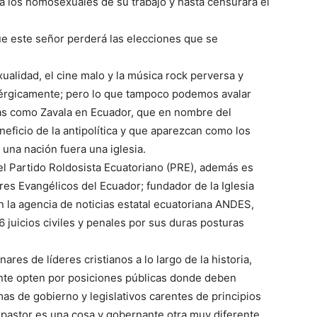
 a los homosexuales de su trabajo y hasta censurará el
ue este señor perderá las elecciones que se
alidad, el cine malo y la música rock perversa y
enérgicamente; pero lo que tampoco podemos avalar
as como Zavala en Ecuador, que en nombre del
neficio de la antipolítica y que aparezcan como los
 una nación fuera una iglesia.
el Partido Roldosista Ecuatoriano (PRE), además es
es Evangélicos del Ecuador; fundador de la Iglesia
 la agencia de noticias estatal ecuatoriana ANDES,
 juicios civiles y penales por sus duras posturas
res de líderes cristianos a lo largo de la historia,
ente opten por posiciones públicas donde deben
mas de gobierno y legislativos carentes de principios
pastor es una cosa y gobernante otra muy diferente.