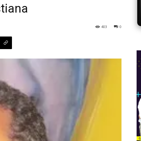
stiana
403
0