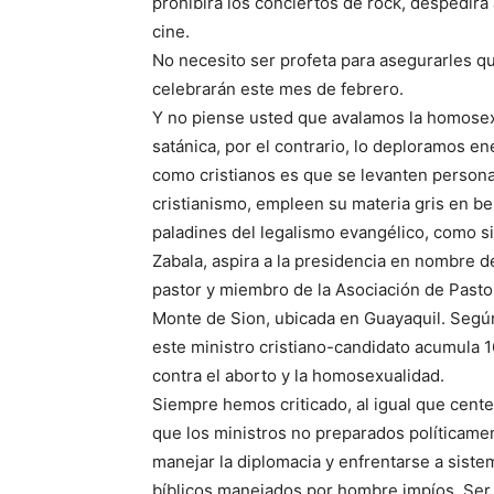
prohibirá los conciertos de rock, despedirá
cine.
No necesito ser profeta para asegurarles q
celebrarán este mes de febrero.
Y no piense usted que avalamos la homosexu
satánica, por el contrario, lo deploramos 
como cristianos es que se levanten person
cristianismo, empleen su materia gris en be
paladines del legalismo evangélico, como si
Zabala, aspira a la presidencia en nombre d
pastor y miembro de la Asociación de Pastor
Monte de Sion, ubicada en Guayaquil. Según
este ministro cristiano-candidato acumula 16
contra el aborto y la homosexualidad.
Siempre hemos criticado, al igual que centena
que los ministros no preparados políticam
manejar la diplomacia y enfrentarse a siste
bíblicos manejados por hombre impíos. Ser 