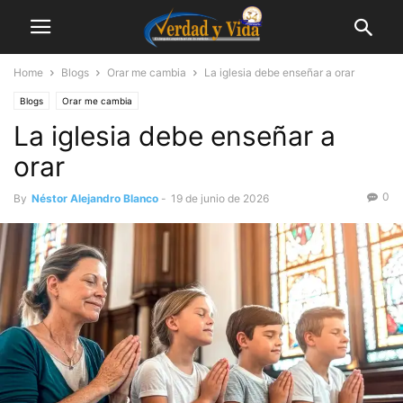
Home
Blogs
Orar me cambia
La iglesia debe enseñar a orar
Blogs
Orar me cambia
La iglesia debe enseñar a
orar
0
By
Néstor Alejandro Blanco
-
19 de junio de 2026