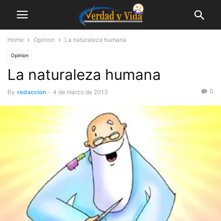
Home
Opinion
La naturaleza humana
Opinion
La naturaleza humana
0
By
redaccion
-
4 de marzo de 2013