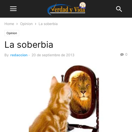
Home
Opinion
La soberbia
Opinion
La soberbia
0
By
redaccion
-
20 de septiembre de 2013