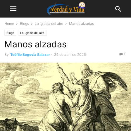
Home
Blogs
La Iglesia del aire
Manos alzadas
Blogs
La Iglesia del aire
Manos alzadas
0
By
Teófilo Segovia Salazar
-
24 de abril de 2026