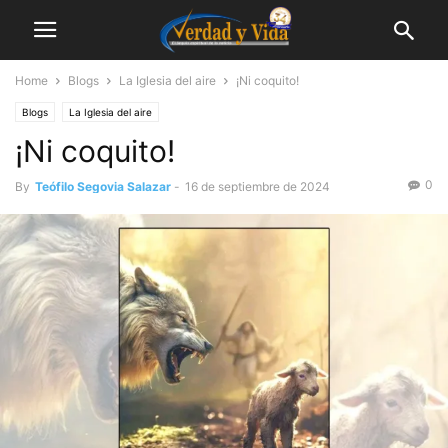
Home
Blogs
La Iglesia del aire
¡Ni coquito!
Blogs
La Iglesia del aire
¡Ni coquito!
0
By
Teófilo Segovia Salazar
-
16 de septiembre de 2024