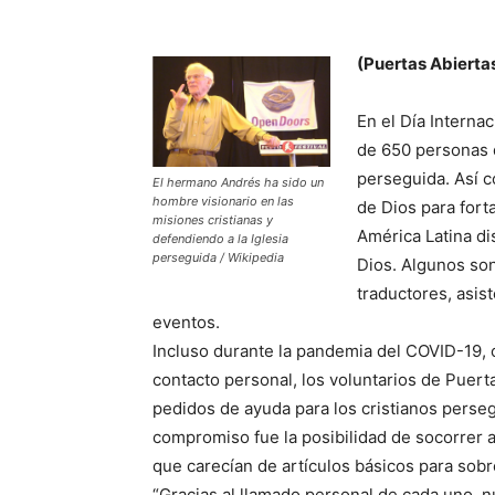
(Puertas Abiertas
En el Día Interna
de 650 personas q
perseguida. Así c
El hermano Andrés ha sido un
hombre visionario en las
de Dios para fort
misiones cristianas y
América Latina di
defendiendo a la Iglesia
perseguida / Wikipedia
Dios. Algunos son
traductores, asis
eventos.
Incluso durante la pandemia del COVID-19, c
contacto personal, los voluntarios de Puertas
pedidos de ayuda para los cristianos perse
compromiso fue la posibilidad de socorrer a
que carecían de artículos básicos para sobre
“Gracias al llamado personal de cada uno, nu