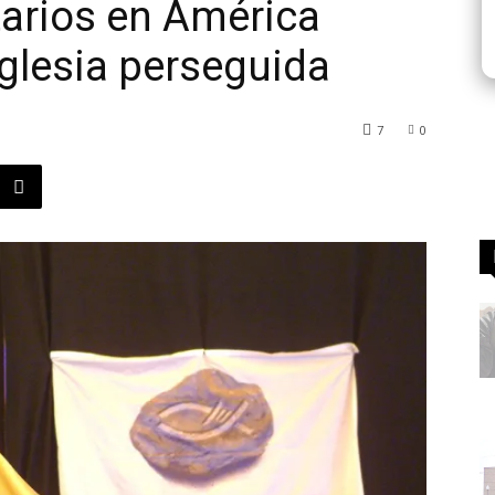
arios en América
 Iglesia perseguida
7
0