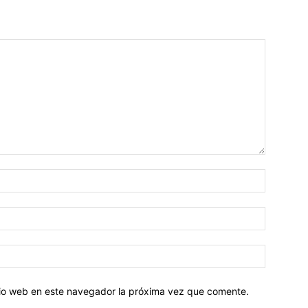
Nombre:
Correo
electróni
Sitio
web:
itio web en este navegador la próxima vez que comente.