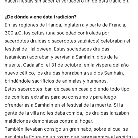
hacen fiestas sin saber el verdadero fin de esta tradición.
¿De dónde viene ésta tradición?
En las regiones de Irlanda, Inglaterra y parte de Francia,
300 a.C. los celtas (una sociedad controlada por
sacerdotes druidas o sacerdotes satánicos) celebraban el
festival de Halloween. Estas sociedades druidas
(satánicas) adoraban y servían a Samhain, dios de la
muerte. Cada año, el 31 de octubre, en la víspera del año
nuevo céltico, los druidas honraban a su dios Samhain,
brindándole sacrificios de animales y humanos.
Estos sacerdotes iban de casa en casa pidiendo todo tipo
de comidas extrañas para su consumo y para luego
ofrendarlas a Samhain en el festival de la muerte. Si la
gente de la villa no les daba comida, los druidas lanzaban
maldiciones demoníacas contra el hogar.
También llevaban consigo un gran nabo, sobre el cual se
esculpía la figura de un rostro que representaba el espíritu