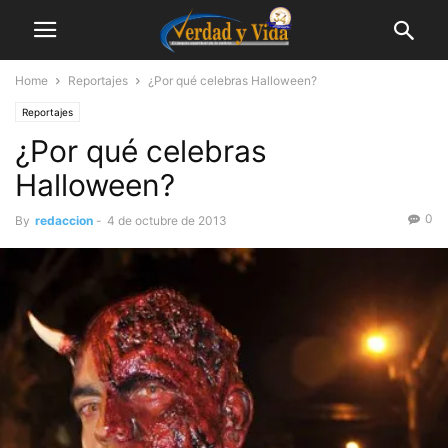
Home
Reportajes
¿Por qué celebras Halloween?
Reportajes
¿Por qué celebras
Halloween?
0
By
redaccion
-
4 de octubre de 2013