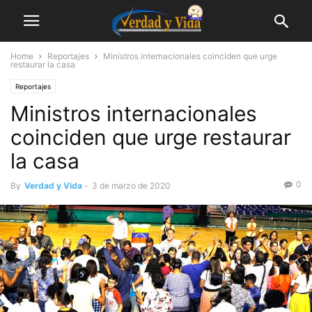
Home
Reportajes
Ministros internacionales coinciden que urge
restaurar la casa
Reportajes
Ministros internacionales
coinciden que urge restaurar
la casa
0
By
Verdad y Vida
-
3 de marzo de 2020