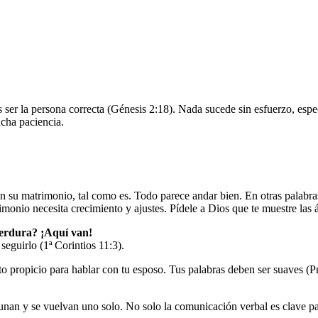
s ser la persona correcta (Génesis 2:18). Nada sucede sin esfuerzo, es
ucha paciencia.
n su matrimonio, tal como es. Todo parece andar bien. En otras palabras
monio necesita crecimiento y ajustes. Pídele a Dios que te muestre las 
perdura? ¡Aquí van!
seguirlo (1ª Corintios 11:3).
to propicio para hablar con tu esposo. Tus palabras deben ser suaves (P
 unan y se vuelvan uno solo. No solo la comunicación verbal es clave pa