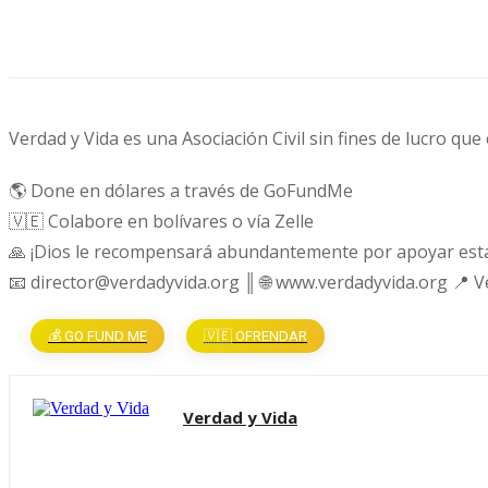
Cuota
Verdad y Vida es una Asociación Civil sin fines de lucro que
🌎 Done en dólares a través de GoFundMe
🇻🇪 Colabore en bolívares o vía Zelle
🙏 ¡Dios le recompensará abundantemente por apoyar esta
📧 director@verdadyvida.org ║ 🌐 www.verdadyvida.org 📍 
💰 GO FUND ME
🇻🇪 OFRENDAR
Verdad y Vida