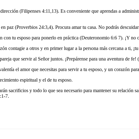
dirección (Filipenses 4:11,13). Es conveniente que aprendas a administra
en paz (Proverbios 24:3,4). Procura amar tu casa. No podrás descuidar
 con tu esposo para ponerlo en práctica (Deuteronomio 6:6 7). ¡Y no olv
zón contagie a otros y en primer lugar a la persona más cercana a ti, ¡t
areja que servir al Señor juntos. ¡Prepárense para una aventura de fe! 
lentía el amor que necesitas para servir a tu esposo, y un corazón para
cimiento espiritual y el de tu esposo.
n sacrificios y todo lo que sea necesario para mantener su relación sal
:1-7.