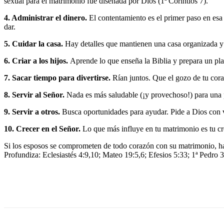
sexual para el matrimonio fue diseñada por Dios (1ª Corintios 7).
4. Administrar el dinero.
El contentamiento es el primer paso en esa 
dar.
5. Cuidar la casa.
Hay detalles que mantienen una casa organizada y 
6. Criar a los hijos.
Aprende lo que enseña la Biblia y prepara un plan
7. Sacar tiempo para divertirse.
Rían juntos. Que el gozo de tu cora
8. Servir al Señor.
Nada es más saludable (¡y provechoso!) para una p
9. Servir a otros.
Busca oportunidades para ayudar. Pide a Dios con va
10. Crecer en el Señor.
Lo que más influye en tu matrimonio es tu cre
Si los esposos se comprometen de todo corazón con su matrimonio, hará
Profundiza: Eclesiastés 4:9,10; Mateo 19:5,6; Efesios 5:33; 1ª Pedro 3