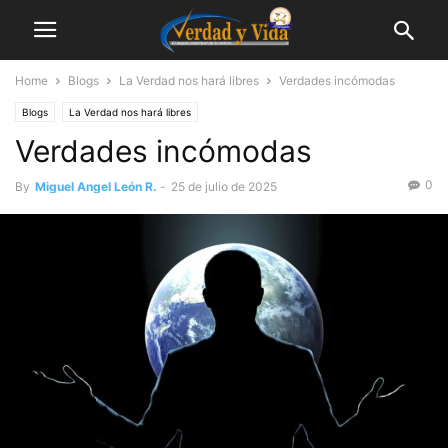
Home
Blogs
La Verdad nos hará libres
Verdades incómodas
Blogs
La Verdad nos hará libres
Verdades incómodas
0
By
Miguel Angel León R.
-
25 de julio de 2025