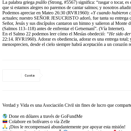
La palabra griega
psállo
(Strong, #5567) significa: “rasgar o tocar, e
que si estamos alegres no paremos de cantar salmos; y nosotros añadim
Podemos apreciar en Mateo 26:30 (RVR1960):
«Y cuando hubieron ca
actuales; nuestro SEÑOR JESUCRISTO adoró, fue tanta su entrega que 
Señor, Jesús y sus discípulos cantaron un himno y salieron al Monte d
(Salmos 113–118) antes de enfrentar el Getsemaní”. (Vía Internet).
En el Salmo 22 podemos leer cómo el Mesías obedeció:
“He sido der
22:14. RVR1960). Adorar es obediencia, adorar es una entrega total; y
menosprecien, desde el cielo siempre habrá aceptación a un corazón
Cuota
Verdad y Vida es una Asociación Civil sin fines de lucro que comparte 
Done en dólares a través de GoFundMe
Colabore en bolívares o vía Zelle
¡Dios le recompensará abundantemente por apoyar esta misión!