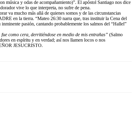
na con música y odas de acompañamiento)”. El apóstol Santiago nos dice
orador vive lo que interpreta, no sufre de pena.
orar va mucho más allá de quienes somos y de las circunstancias
 en la tierra. “Mateo 26:30 narra que, tras instituir la Cena del
su inminente pasión, cantando probablemente los salmos del “Hallel”
fue como cera, derritiéndose en medio de mis entrañas”
(Salmo
ores en espíritu y en verdad; así nos llamen locos o nos
stro SEÑOR JESUCRISTO.