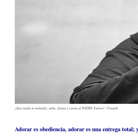
¡Que nadie te intimide; salta, danza y canta al PADRE Eterno! / Freepik
Adorar es obediencia, adorar es una entrega total; 