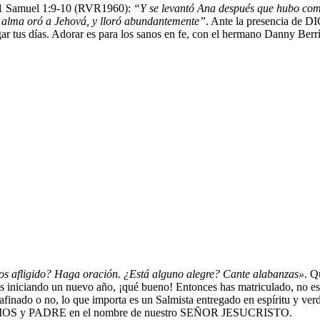
en 1 Samuel 1:9-10 (RVR1960):
“Y se levantó Ana después que hubo comid
de alma oró a Jehová, y lloró abundantemente”
. Ante la presencia de DI
gar tus días. Adorar es para los sanos en fe, con el hermano Danny Ber
ros afligido? Haga oración. ¿Está alguno alegre? Cante alabanzas»
. Q
 iniciando un nuevo año, ¡qué bueno! Entonces has matriculado, no es 
 afinado o no, lo que importa es un Salmista entregado en espíritu y ve
s al DIOS y PADRE en el nombre de nuestro SEÑOR JESUCRISTO.