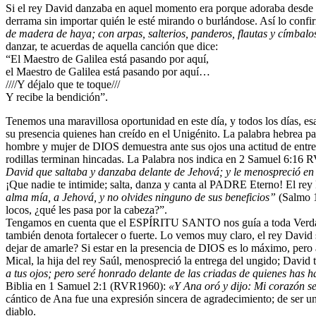
Si el rey David danzaba en aquel momento era porque adoraba desde adent
derrama sin importar quién le esté mirando o burlándose. Así lo con
de madera de haya; con arpas, salterios, panderos, flautas y címbalo
danzar, te acuerdas de aquella canción que dice:
“El Maestro de Galilea está pasando por aquí,
el Maestro de Galilea está pasando por aquí…
////Y déjalo que te toque///
Y recibe la bendición”.
Tenemos una maravillosa oportunidad en este día, y todos los días
su presencia quienes han creído en el Unigénito. La palabra hebrea p
hombre y mujer de DIOS demuestra ante sus ojos una actitud de entrega
rodillas terminan hincadas. La Palabra nos indica en 2 Samuel 6:16
David que saltaba y danzaba delante de Jehová; y le menospreció en
¡Que nadie te intimide; salta, danza y canta al PADRE Eterno! El rey
alma mía, a Jehová, y no olvides ninguno de sus beneficios”
(Salmo 1
locos, ¿qué les pasa por la cabeza?”.
Tengamos en cuenta que el ESPÍRITU SANTO nos guía a toda Verdad, y 
también denota fortalecer o fuerte. Lo vemos muy claro, el rey David s
dejar de amarle? Si estar en la presencia de DIOS es lo máximo, pero 
Mical, la hija del rey Saúl, menospreció la entrega del ungido; David 
a tus ojos; pero seré honrado delante de las criadas de quienes has 
Biblia en 1 Samuel 2:1 (RVR1960):
«Y Ana oró y dijo: Mi corazón s
cántico de Ana fue una expresión sincera de agradecimiento; de ser un
diablo.