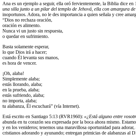
Ana es un ejemplo a seguir, ella oró fervientemente, la Biblia dice 
una silla junto a un pilar del templo de Jehová, ella con amargura 
inoportunos. Adora, no le des importancia a quien señala y cree amar
“Dios no rechaza oración,
oración es alimento.
Nunca vi un justo sin respuesta,
o quedar en sufrimiento.
Basta solamente esperar,
lo que Dios irá a hacer;
cuando Él levanta sus manos,
es hora de vencer.
¡Oh, alaba!
Simplemente alaba;
estás llorando, alaba;
en la prueba, alaba;
estás sufriendo, alaba;
no importa, alaba;
tu alabanza, Él escuchará” (vía Internet).
Está escrito en Santiago 5:13 (RVR1960):
«¿Está alguno entre vosot
abunda en tu corazón sea expresada por la boca ahora mismo. Estamos
y en los venideros; tenemos una maravillosa oportunidad para adorar,
cristianos adorando y ayunando; entregan primicias de alabanza