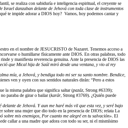
l, se realiza con sabiduría e inteligencia espiritual, el creyente se
de Israel danzaban delante de Jehová con toda clase de instrumentos
¿qué te impide adorar a DIOS hoy? Vamos, hoy podemos cantar y
E nuestro en el nombre de JESUCRISTO de Nazaret. Tenemos acceso a
encorvarse o humillarse físicamente ante DIOS. En otras palabras, todo
e rinde y manifiesta reverencia genuina. Ante la presencia de DIOS las
ció que Mical hija de Saúl miró desde una ventana, y vio al rey
alma mía, a Jehová, y bendiga todo mi ser su santo nombre. Bendice,
es ven y oyen con sus sentidos naturales dirán: “Pero a estos
 la misma palabra que significa saltar (
pazáz
, Strong #6339);
no paraba de girar o bailar (
karár
, Strong #3769). ¿Quién puede
delante de Jehová. Y aun me haré más vil que esta vez, y seré bajo
sobre una mujer que dio todo en la presencia de DIOS; relata La
hó sobre mis enemigos, Por cuanto me alegré en tu salvación»
. El
uede callar a una madre que adora con todo su ser, ni el mismísimo