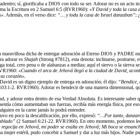
ro; sí, glorificaba a DIOS con todo su ser. Adorar no es un acto infanti
firma la Escritura en 2 Samuel 6:5 (RVR1960):
«Y David y toda la casa 
s»
. Además, en el verso dice:
“… y toda la casa de Israel danzaban”
; 
, esa maravillosa dicha de entregar adoración al Eterno DIOS y PADR
ara adorar es
Shajah
(Strong #7812), esta denota: inclinarse, postrarse, 
 total, cero pena o de alabanzas a medias; aquí el siervo o la sierva s
 RVR1960:
«Cuando el arca de Jehová llegó a la ciudad de David, aconte
 su corazón».
 David es un digno ejemplo de entrega en adoración; él dijo:
“Bendice, 
03:1-2. RVR1960). Adorar es bendecir de una manera dimensional, quien
adorar entra dentro de esa Verdad Absoluta. Es interesante saber que
entía cómo aumentaban sus fuerzas, recibía más energía física, por eso 
alguien en la carne jamás lo podrá entender.
tuvo en poco la descalificación, por ello, expresó:
“…Por tanto, danzaré 
hablado”
(2 Samuel 6:21-22. RVR1960). En otro momento, podemos leer 
e regocija en Jehová, mi poder se exalta en Jehová; Mi boca se ensanc
a mujer estéril, pudo concebir a Samuel y dar a luz más hijos. Nadie p