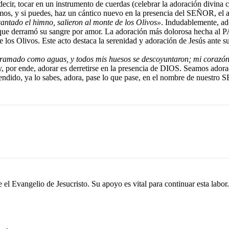
s decir, tocar en un instrumento de cuerdas (celebrar la adoración divi
os, y si puedes, haz un cántico nuevo en la presencia del SEÑOR, el ad
ntado el himno, salieron al monte de los Olivos»
. Indudablemente, ad
derramó su sangre por amor. La adoración más dolorosa hecha al PADRE
e los Olivos. Este acto destaca la serenidad y adoración de Jesús ante 
ramado como aguas, y todos mis huesos se descoyuntaron; mi corazón 
, por ende, adorar es derretirse en la presencia de DIOS. Seamos adorad
 rendido, ya lo sabes, adora, pase lo que pase, en el nombre de nue
el Evangelio de Jesucristo. Su apoyo es vital para continuar esta labor.