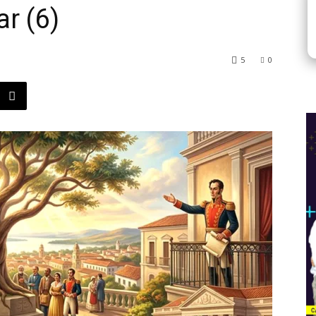
r (6)
5
0