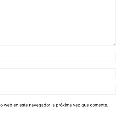
Nombre:
Correo
electróni
Sitio
web:
itio web en este navegador la próxima vez que comente.