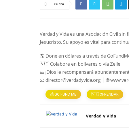
Cuota
Verdad y Vida es una Asociación Civil sin 
Jesucristo. Su apoyo es vital para continu
🌎 Done en dólares a través de GoFundM
🇻🇪 Colabore en bolívares o vía Zelle
🙏 ¡Dios le recompensará abundantement
📧 director@verdadyvida.org ║ 🌐 www.ve
💰 GO FUND ME
🇻🇪 OFRENDAR
Verdad y Vida