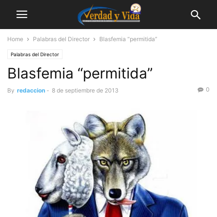
Home
Palabras del Director
Blasfemia “permitida”
Palabras del Director
Blasfemia “permitida”
0
By
redaccion
-
8 de septiembre de 2013