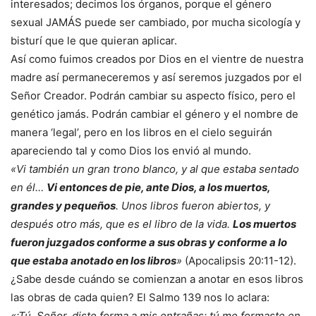
interesados; decimos los órganos, porque el género
sexual JAMÁS puede ser cambiado, por mucha sicología y
bisturí que le que quieran aplicar.
Así como fuimos creados por Dios en el vientre de nuestra
madre así permaneceremos y así seremos juzgados por el
Señor Creador. Podrán cambiar su aspecto físico, pero el
genético jamás. Podrán cambiar el género y el nombre de
manera ‘legal’, pero en los libros en el cielo seguirán
apareciendo tal y como Dios los envió al mundo.
«Vi también un gran trono blanco, y al que estaba sentado
en él…
Vi entonces de pie, ante Dios, a los muertos,
grandes y pequeños
. Unos libros fueron abiertos, y
después otro más, que es el libro de la vida.
Los muertos
fueron juzgados conforme a sus obras y conforme a lo
que estaba anotado en los libros
»
(Apocalipsis 20:11-12).
¿Sabe desde cuándo se comienzan a anotar en esos libros
las obras de cada quien? El Salmo 139 nos lo aclara:
«¡Tú, Señor, diste forma a mis entrañas; tú me formaste en