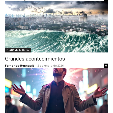
El ABC de la Biblia
Grandes acontecimientos
Fernando Regnault
-
2 de enero de 2026
0