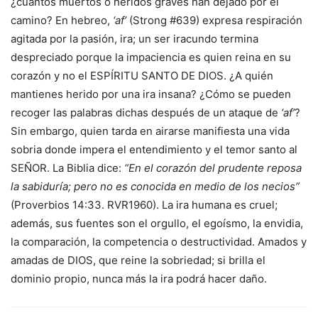
¿cuántos muertos o heridos graves han dejado por el
camino? En hebreo,
‘af’
(Strong #639) expresa respiración
agitada por la pasión, ira; un ser iracundo termina
despreciado porque la impaciencia es quien reina en su
corazón y no el ESPÍRITU SANTO DE DIOS. ¿A quién
mantienes herido por una ira insana? ¿Cómo se pueden
recoger las palabras dichas después de un ataque de
‘af’
?
Sin embargo, quien tarda en airarse manifiesta una vida
sobria donde impera el entendimiento y el temor santo al
SEÑOR. La Biblia dice:
“En el corazón del prudente reposa
la sabiduría; pero no es conocida en medio de los necios”
(Proverbios 14:33. RVR1960). La ira humana es cruel;
además, sus fuentes son el orgullo, el egoísmo, la envidia,
la comparación, la competencia o destructividad. Amados y
amadas de DIOS, que reine la sobriedad; si brilla el
dominio propio, nunca más la ira podrá hacer daño.