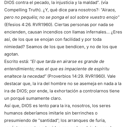
DIOS contra el pecado, la injusticia y la maldad”. (vía
Compelling Truth). ¿Y, qué dice para nosotros?:
“Airaos,
pero no pequéis; no se ponga el sol sobre vuestro enojo”
(Efesios 4:26. RVR1960). Ciertas personas por nada se
encienden, causan incendios con llamas infernales… ¿Eres
así, de los que se enojan con facilidad y por toda
nimiedad? Seamos de los que bendicen, y no de los que
agotan.
Escrito está:
“El que tarda en airarse es grande de
entendimiento; mas el que es impaciente de espíritu
enaltece la necedad”
(Proverbios 14:29. RVR1960). Vale
destacar que, la ira del hombre no se asemeja en nada a la
ira de DIOS; por ende, la exhortación a controlarnos tiene
un porqué sumamente claro.
Así que, DIOS es lento para la ira, nosotros, los seres
humanos deberíamos imitarle sin berrinches o
presumiendo de “santidad”; los arranques de furia,