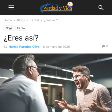
Home
Blogs
Es real
¿Eres así?
Blogs
Es real
¿Eres así?
0
By
Harold Paredes Olivo
-
8 de mayo de 2026