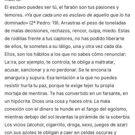
El esclavo puedes ser tú, el faraón son tus pasiones y
temores.
«Ya que cada uno es esclavo de aquello que lo ha
dominado»
(2ª Pedro: 19). Arrastras el peso de toneladas
de malas decisiones, rechazos, rencor, culpa, miedo. Estas
de rodillas frente a tus captores, no has podido liberarte
de ellos, te sometes a su látigo, una y otra vez cada día.
Ellos, son los hábitos a los que no sabes cómo renunciar:
La ira, por ejemplo, te controla, te obliga a maltratar,
acusar, sancionar y a no perdonar. Se te encona la
amargura y supura. Esa tentación a la que no puedes
resistir hurta tu paz, porque te exige tejer tu propia
mortaja de mentiras. Te has convertido en un farsante, en
un hipócrita. Dices una cosa y haces otra. La mala
conexión con el dinero te hunde en el fango del egoísmo,
mientras debajo del sol levantas la pirámide de la soberbia.
Los vicios (alcohol, cigarrillo, droga, sexo, juegos de azar)
con sus azotes te obligan a caer en celdas oscuras y