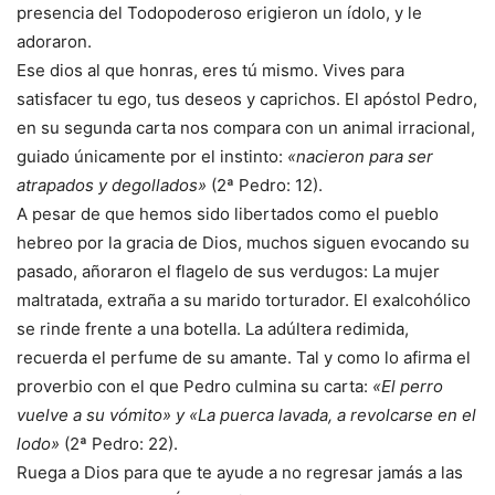
presencia del Todopoderoso erigieron un ídolo, y le
adoraron.
Ese dios al que honras, eres tú mismo. Vives para
satisfacer tu ego, tus deseos y caprichos. El apóstol Pedro,
en su segunda carta nos compara con un animal irracional,
guiado únicamente por el instinto:
«nacieron para ser
atrapados y degollados»
(2ª Pedro: 12).
A pesar de que hemos sido libertados como el pueblo
hebreo por la gracia de Dios, muchos siguen evocando su
pasado, añoraron el flagelo de sus verdugos: La mujer
maltratada, extraña a su marido torturador. El exalcohólico
se rinde frente a una botella. La adúltera redimida,
recuerda el perfume de su amante. Tal y como lo afirma el
proverbio con el que Pedro culmina su carta:
«El perro
vuelve a su vómito» y «La puerca lavada, a revolcarse en el
lodo»
(2ª Pedro: 22).
Ruega a Dios para que te ayude a no regresar jamás a las