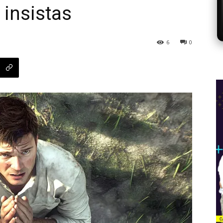
 insistas
6
0