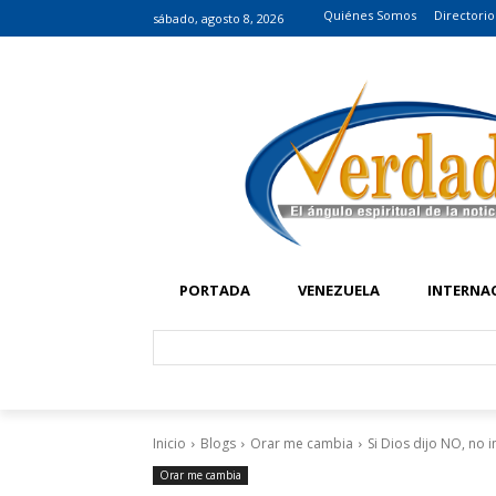
Quiénes Somos
Directorio
sábado, agosto 8, 2026
PORTADA
VENEZUELA
INTERNA
Inicio
Blogs
Orar me cambia
Si Dios dijo NO, no i
Orar me cambia