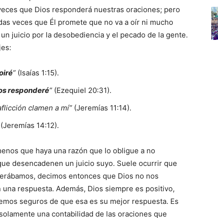
veces que Dios responderá nuestras oraciones; pero
das veces que Él promete que no va a oír ni mucho
n juicio por la desobediencia y el pecado de la gente.
jes:
oiré
”
(Isaías 1:15).
os responderé
”
(Ezequiel 20:31).
aflicción clamen a mí”
(Jeremías 11:14).
(Jeremías 14:12).
menos que haya una razón que lo obligue a no
ue desencadenen un juicio suyo. Suele ocurrir que
sperábamos, decimos entonces que Dios no nos
 una respuesta. Además, Dios siempre es positivo,
emos seguros de que esa es su mejor respuesta. Es
a solamente una contabilidad de las oraciones que